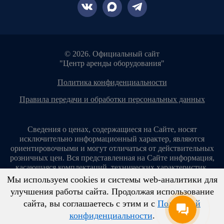
© 2026. Официальный сайт
"Центр аренды оборудования"
политика конфиденциальности
правила передачи и обработки персональных данных
Сведения о ценах, содержащиеся на Сайте, носят
исключительно информационный характер, являются
ориентировочными и могут отличаться от действительных
розничных цен. Вся представленная на Сайте информация,
касающаяся комплектаций, технических характеристик,
цветовых сочетаний, стоимости услуг, сервисного
Мы используем cookies и системы web-аналитики для
обслуживания, дополнительного оборудования, условий
улучшения работы сайта. Продолжая использование
аренды оборудования и т. п., ни при каких условиях не
сайта, вы соглашаетесь с этим и с
Политикой
является публичной офертой, определяемой положениями
ст. 437 Гражданского кодекса Российской Федерации.
конфиденциальности
.