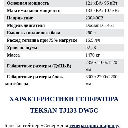
Основная мощность
121 кВА/ 96 кВт
Максимальная мощность
133 кВА/ 107 кВт
Напряжение
230/400В
Модель двигателя
DoosanD1146T
Емкость топливного бака
260 л
Расход топлива при 75% нагрузке
16,5 л/ч
Уровень шума
92 дБ
Масса
1470 кг
2350х1100х1520
Габаритные размеры (ДхШхВ)
мм
Габаритные размеры блок-
3300х2200х2200
контейнера
мм
ХАРАКТЕРИСТИКИ ГЕНЕРАТОРА
TEKSAN TJ133 DW5C
Блок-контейнер «Север» для
генераторов в аренду
–