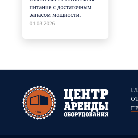
питание с достаточным
запасом мощности.
04.08.2026
Г
О
П