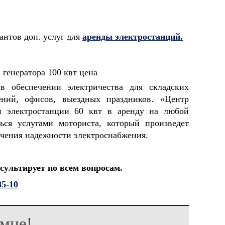
нтов доп. услуг для
аренды электростанций.
ельное
ОАО "Белсталь" горно
ООО "Кроно
 - 5"
металлургический комбинат
Башкортост
 обеспечении электричества для складских
дений, офисов, выездных праздников.
«
Центр
и электростанции 60 квт в аренду на любой
ься услугами моториста, который произведет
чения надежности электроснабжения.
сультирует по всем вопросам.
85-10
мне!