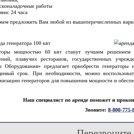
сконаладочные работы
рвис 24 часа
ем предложить Вам любой из вышеперечисленных вариа
ООО "Строит
управление
 "Тиссен
х" Южного
аторы мощностью 60 квт станут лучшим решением в
СКРУ-2
ений, плавучих ресторанов, государственных учреж
ы Оборудования
»
предлагает приобрести генераторы 
димый срок. При необходимости, можно воспользоват
низацию генераторов для повышения мощности и обеспе
Наш специалист по аренде поможет и прокон
Звоните:
8-800-775-
ООО
"Нефтегазстройинвест"
Перезвоните 