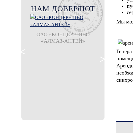
пу
НАМ ДОВЕРЯЮТ
се
Мы мож
ОАО «КОНЦЕРН ПВО
«АЛМАЗ-АНТЕЙ»
филиал ООО
Шахтбау Гмб
Генер
рудника 
помещ
Аренд
необхо
синхро