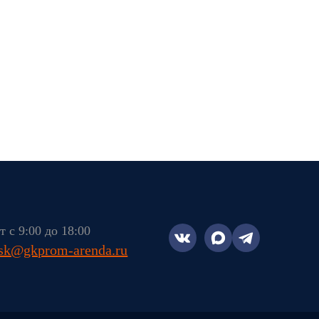
 с 9:00 до 18:00
tsk@gkprom-arenda.ru